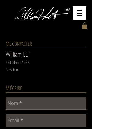
ME CONTACTER
William LET
+33 616 232 232
Paris, France
M'ÉCRIRE