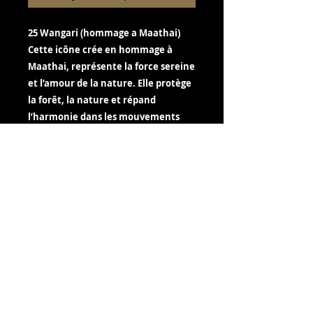
25 Wangari (hommage a Maathai)
Cette icône crée en hommage à
Maathai, représente la force sereine
et l’amour de la nature. Elle protège
la forêt, la nature et répand
l’harmonie dans les mouvements
énergétiques.
80x120 Impression sur aluminium
brossé Technique mixte encre de chine,
pigments, acrylique, résine Caisse
américaine Prestige - Bois de noyer.