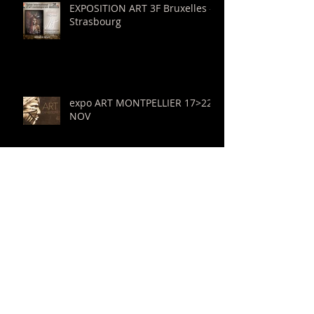
Posts Récents
EXPOSITION ART 3F Bruxelles -
Strasbourg
expo ART MONTPELLIER 17>22
NOV
exposition à Guéthary