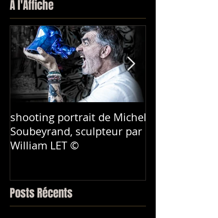
À l'Affiche
shooting portrait de Michel
Nouvelle Affi
Soubeyrand, sculpteur par
Redouane
William LET ©