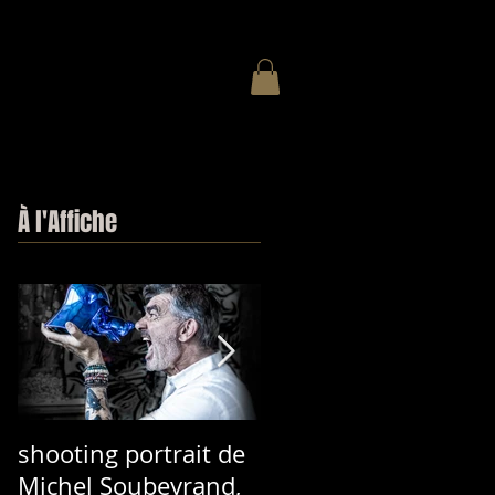
À l'Affiche
shooting portrait de
Nouvelle Affiche
Michel Soubeyrand,
pour Redouane