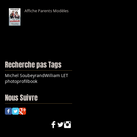
Affiche Parents Modèles
Recherche pas Tags
Michel Soubeyrand
William LET
photo
profilbook
Nous Suivre
ur, directeur artistique, plasticien