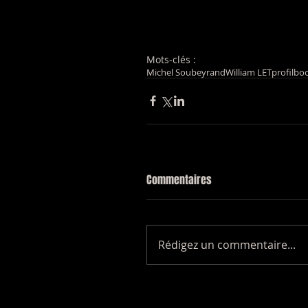
Mots-clés :
Michel Soubeyrand
William LET
profilbo
Commentaires
Rédigez un commentaire...