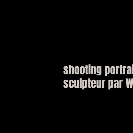
shooting portra
sculpteur par W